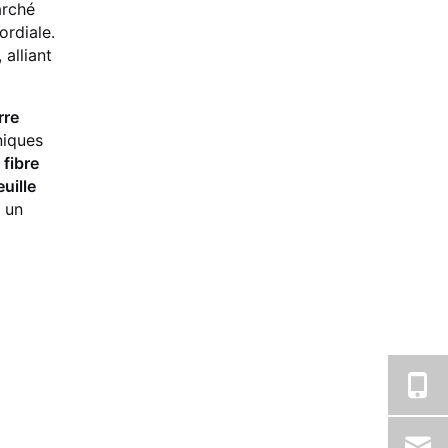
arché
ordiale.
alliant
rre
niques
 fibre
euille
 un