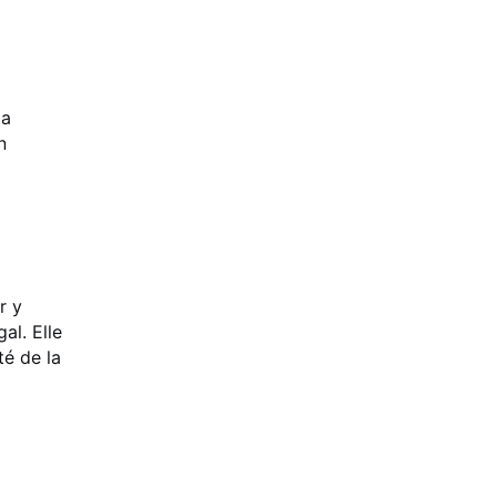
la
n
r y
al. Elle
té de la