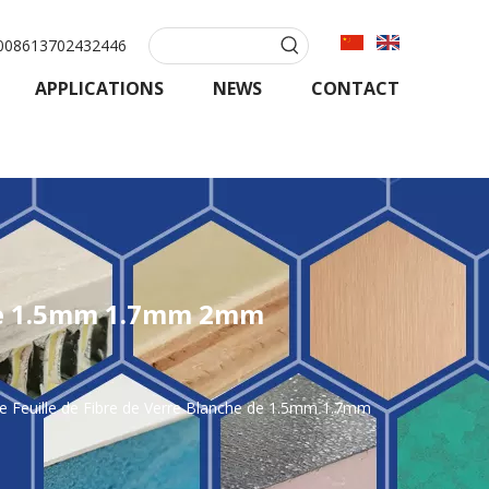
08613702432446
APPLICATIONS
NEWS
CONTACT
e de 1.5mm 1.7mm 2mm
de Feuille de Fibre de Verre Blanche de 1.5mm 1.7mm