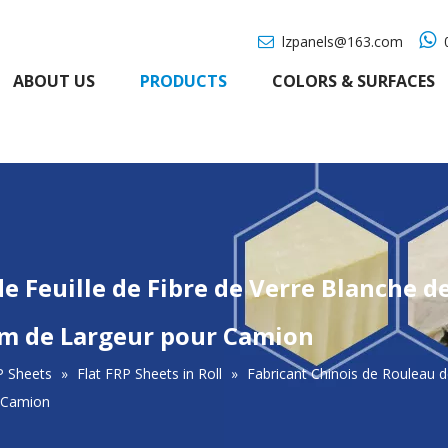

lzpanels@163.com
0

ABOUT US
PRODUCTS
COLORS & SURFACES
de Feuille de Fibre de Verre Blanch
mm de Largeur pour Camion
P Sheets
»
Flat FRP Sheets in Roll
»
Fabricant Chinois de Rouleau 
 Camion