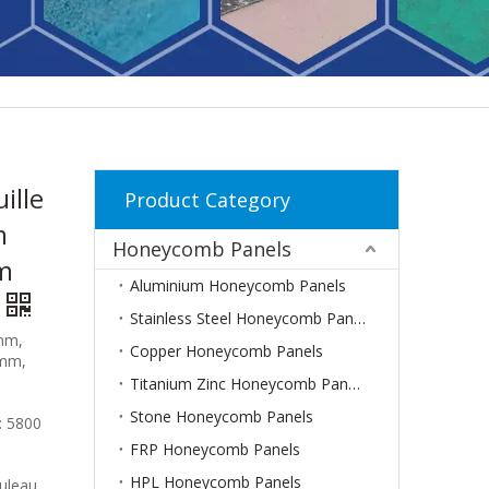
ille
Product Category
m
Honeycomb Panels
m
Aluminium Honeycomb Panels
Stainless Steel Honeycomb Panels
mm,
Copper Honeycomb Panels
 mm,
Titanium Zinc Honeycomb Panels
Stone Honeycomb Panels
: 5800
FRP Honeycomb Panels
HPL Honeycomb Panels
uleau,