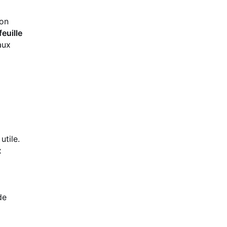
ion
feuille
aux
utile.
x
de