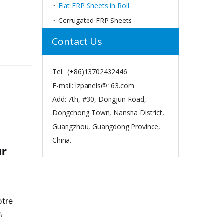
Flat FRP Sheets in Roll
Corrugated FRP Sheets
Contact Us
Tel: (+86)13702432446
E-mail:
lzpanels@163.com
Add: 7th, #30, Dongjun Road,
Dongchong Town, Nansha District,
Guangzhou, Guangdong Province,
China.
ur
otre
,