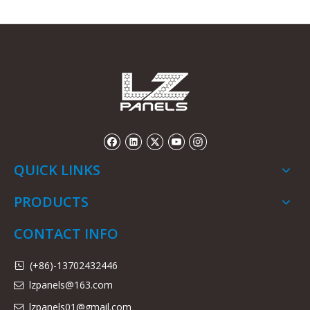
QUICK LINKS
PRODUCTS
CONTACT INFO
(+86)-13702432446

lzpanels@163.com

lzpanels
01@gmail.com
