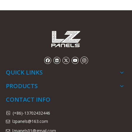
QUICK LINKS
PRODUCTS
CONTACT INFO
(+86)-13702432446

lzpanels@163.com

lzpanels
01@gmail.com
