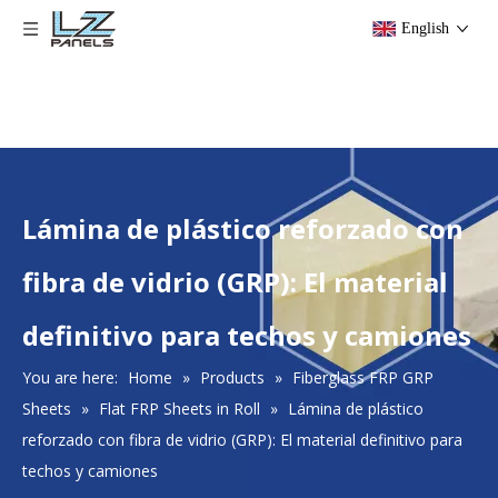
English
​Lámina de plástico reforzado con
fibra de vidrio (GRP): El material
definitivo para techos y camiones
You are here:
Home
»
Products
»
Fiberglass FRP GRP
Sheets
»
Flat FRP Sheets in Roll
»
​Lámina de plástico
reforzado con fibra de vidrio (GRP): El material definitivo para
techos y camiones