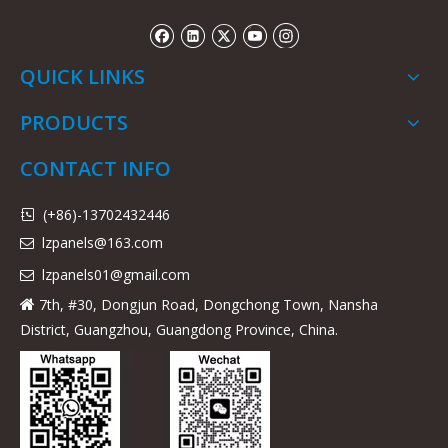
QUICK LINKS
PRODUCTS
CONTACT INFO
(+86)-13702432446

lzpanels@163.com

lzpanels
01@gmail.com

7th, #30, Dongjun Road, Dongchong Town, Nansha

District, Guangzhou, Guangdong Province, China.