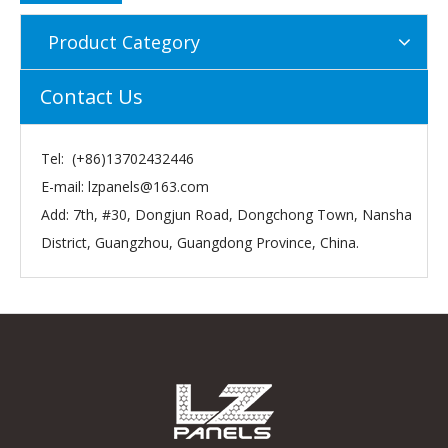
Product Category
Contact Us
Tel: (+86)13702432446
E-mail:
lzpanels@163.com
Add: 7th, #30, Dongjun Road, Dongchong Town, Nansha
District, Guangzhou, Guangdong Province, China.