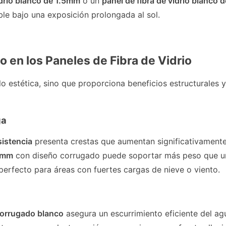
idrio blanco de 1.5mm
o un
panel de fibra de vidrio blanco d
le bajo una exposición prolongada al sol.
o en los Paneles de Fibra de Vidrio
o estética, sino que proporciona beneficios estructurales y
ga
sistencia
presenta crestas que aumentan significativamente
 2mm
con diseño corrugado puede soportar más peso que u
perfecto para áreas con fuertes cargas de nieve o viento.
 corrugado blanco
asegura un escurrimiento eficiente del ag