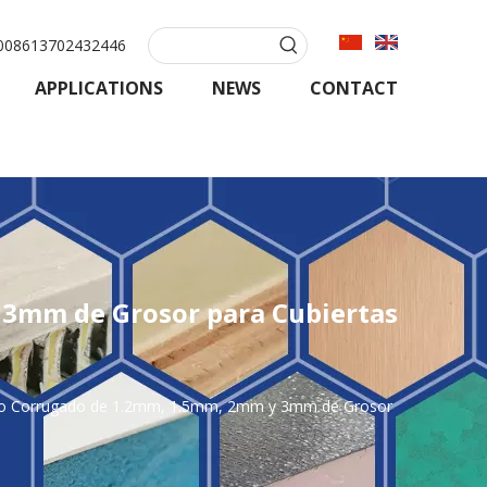
08613702432446
APPLICATIONS
NEWS
CONTACT
 3mm de Grosor para Cubiertas
anco Corrugado de 1.2mm, 1.5mm, 2mm y 3mm de Grosor