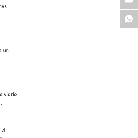
nes
a un
e vidrio
.
 el