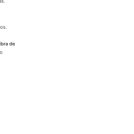
as.
os.
ibra de
do