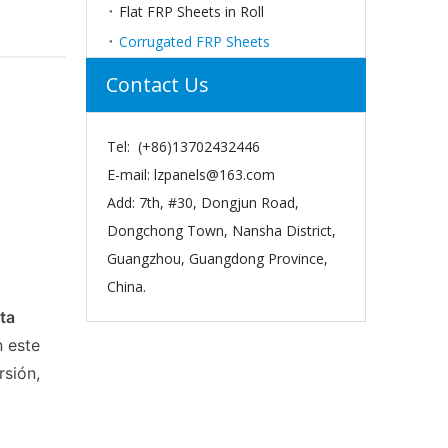
Flat FRP Sheets in Roll
Corrugated FRP Sheets
Contact Us
Tel: (+86)13702432446
E-mail:
lzpanels@163.com
Add: 7th, #30, Dongjun Road,
Dongchong Town, Nansha District,
Guangzhou, Guangdong Province,
China.
lta
n este
rsión,