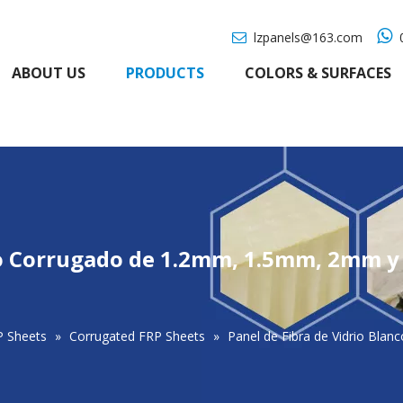

lzpanels@163.com
0

ABOUT US
PRODUCTS
COLORS & SURFACES
nco Corrugado de 1.2mm, 1.5mm, 2mm y
P Sheets
»
Corrugated FRP Sheets
»
Panel de Fibra de Vidrio Bl