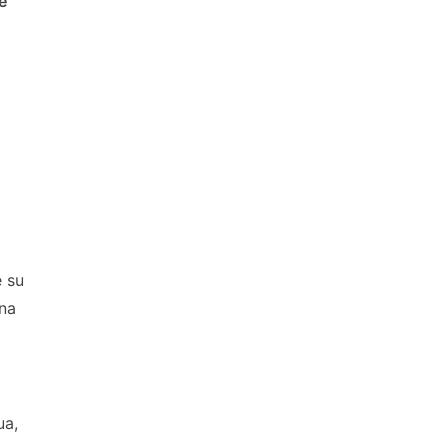
e
 su
na
ua,