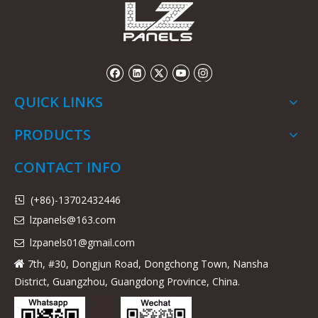
QUICK LINKS
PRODUCTS
CONTACT INFO
(+86)-13702432446

lzpanels@163.com

lzpanels
01@gmail.com

7th, #30, Dongjun Road, Dongchong Town, Nansha

District, Guangzhou, Guangdong Province, China.