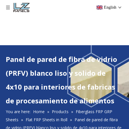
English
​Panel de pared de fibra de vidrio
(PRFV) blanco liso y solido de
4x10 para interiores de fabricas
de procesamiento de alimentos
You are here:
Home
»
Products
»
Fiberglass FRP GRP
Sheets
»
Flat FRP Sheets in Roll
»
​Panel de pared de fibra
de vidrio (PRFV) blanco liso y solido de 4x10 para interiores de