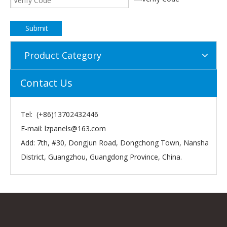
Submit
Product Category
Contact Us
Tel: (+86)13702432446
E-mail:
lzpanels@163.com
Add: 7th, #30, Dongjun Road, Dongchong Town, Nansha
District, Guangzhou, Guangdong Province, China.