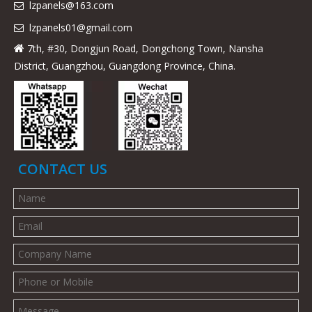
lzpanels@163.com

lzpanels
01@gmail.com

7th, #30, Dongjun Road, Dongchong Town, Nansha

District, Guangzhou, Guangdong Province, China.
CONTACT US