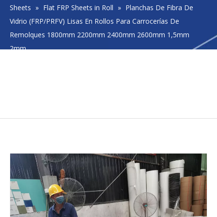
Sheets
»
Flat FRP Sheets in Roll
»
​Planchas De Fibra De
Vidrio (FRP/PRFV) Lisas En Rollos Para Carrocerías De
Remolques 1800mm 2200mm 2400mm 2600mm 1,5mm
2mm