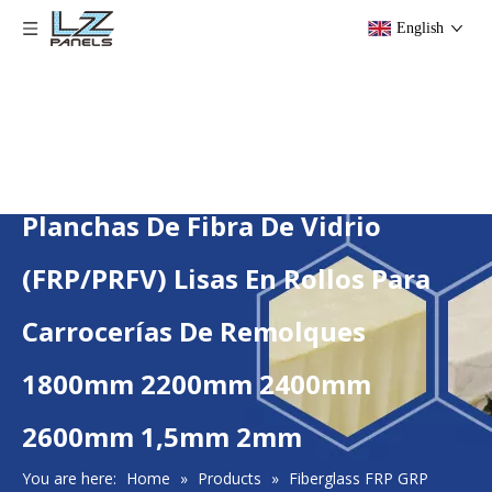
English
​Planchas De Fibra De Vidrio
(FRP/PRFV) Lisas En Rollos Para
Carrocerías De Remolques
1800mm 2200mm 2400mm
2600mm 1,5mm 2mm
You are here:
Home
»
Products
»
Fiberglass FRP GRP