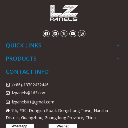
QUICK LINKS
PRODUCTS
CONTACT INFO
(+86)-13702432446

lzpanels@163.com

lzpanels
01@gmail.com

7th, #30, Dongjun Road, Dongchong Town, Nansha

District, Guangzhou, Guangdong Province, China.