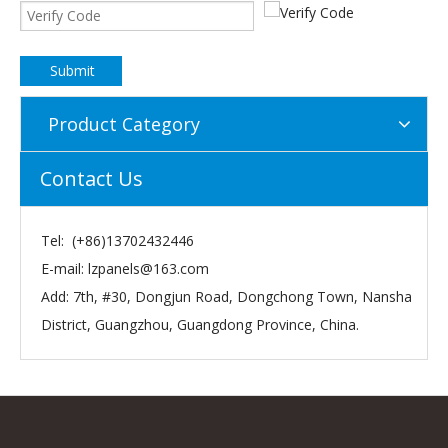
Submit
Product Category
Contact Us
Tel: (+86)13702432446
E-mail:
lzpanels@163.com
Add: 7th, #30, Dongjun Road, Dongchong Town, Nansha
District, Guangzhou, Guangdong Province, China.