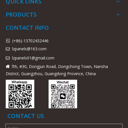
QUICK LINKS
PRODUCTS
CONTACT INFO
(+86)-13702432446

lzpanels@163.com

lzpanels
01@gmail.com

7th, #30, Dongjun Road, Dongchong Town, Nansha

District, Guangzhou, Guangdong Province, China.
CONTACT US