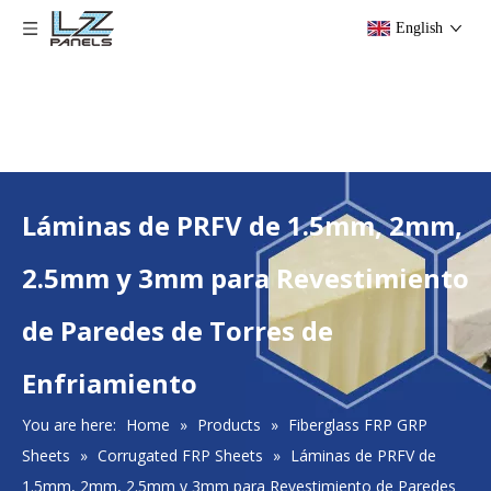
English
Láminas de PRFV de 1.5mm, 2mm,
2.5mm y 3mm para Revestimiento
de Paredes de Torres de
Enfriamiento
You are here:
Home
»
Products
»
Fiberglass FRP GRP
Sheets
»
Corrugated FRP Sheets
»
Láminas de PRFV de
1.5mm, 2mm, 2.5mm y 3mm para Revestimiento de Paredes