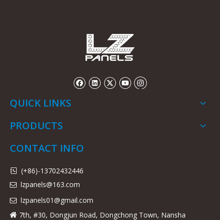
QUICK LINKS
PRODUCTS
CONTACT INFO
(+86)-13702432446

lzpanels@163.com

lzpanels
01@gmail.com

7th, #30, Dongjun Road, Dongchong Town, Nansha
